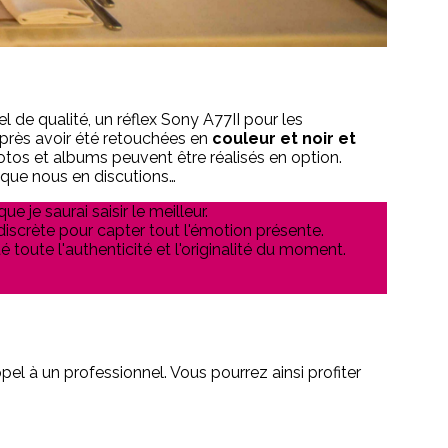
el de qualité, un réflex Sony A77II pour les
près avoir été retouchées en
couleur et noir et
otos et albums peuvent être réalisés en option.
 que nous en discutions…
 je saurai saisir le meilleur.
 discrète pour capter tout l'émotion présente.
toute l'authenticité et l'originalité du moment.
pel à un professionnel. Vous pourrez ainsi profiter