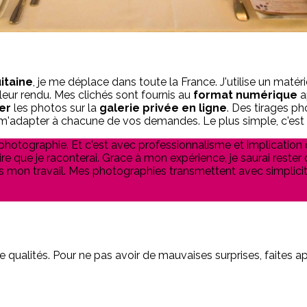
itaine
, je me déplace dans toute la France. J'utilise un matéri
lleur rendu. Mes clichés sont fournis au
format numérique
a
er
les photos sur la
galerie privée en ligne
. Des tirages ph
 m'adapter à chacune de vos demandes. Le plus simple, c'est
hotographie. Et c'est avec professionnalisme et implication que
ire que je raconterai. Grace à mon expérience, je saurai rester
s mon travail. Mes photographies transmettent avec simplicité 
e qualités. Pour ne pas avoir de mauvaises surprises, faites ap